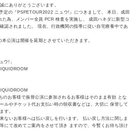
誠にありがとうございます。
催予定の『PSPETOUR2022 ニュウ!』につきまして、 本日、成田
見られた為、メンバー全員 PCR 検査を実施し、 成田ハネダに新型コ
゙確認されました。 現在、行政機関の指導に従い自宅療養中であ
の本公演は開催を延期とさせていただきます。
ニュウ!」
LIQUIDROOM
LIQUIDROOM
お持ちのお客様で振替公演に参加されるお客様はそのまま有効 とな
メールやチケット代お支払い時の領収書などは、大切に 保管して
゙ます。
来ないお客様へは払い戻しを行います。 払い戻し方法に関しま
等にて改めてご案内をさせて頂き ますので、今暫くお待ち頂け