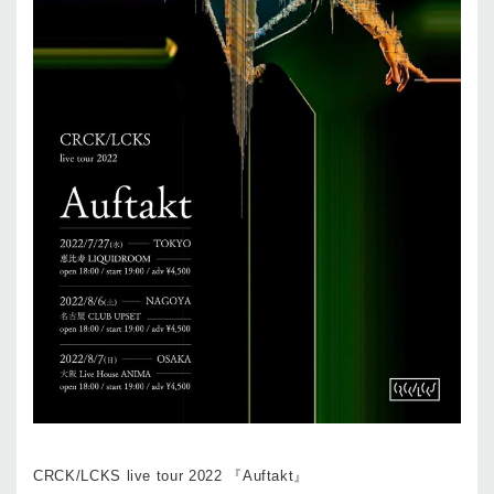
CRCK/LCKS live tour 2022 『Auftakt』