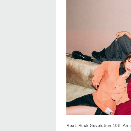
ЯeaL Яock Яevolution 10th Ann