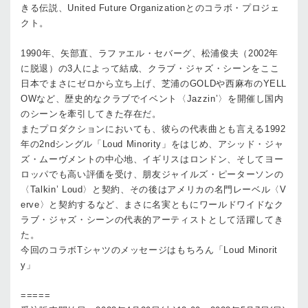
きる伝説、United Future Organizationとのコラボ・プロジェ
クト。
1990年、矢部直、ラファエル・セバーグ、松浦俊夫（2002年
に脱退）の3人によって結成、クラブ・ジャズ・シーンをここ
日本でまさにゼロから立ち上げ、芝浦のGOLDや西麻布のYELL
OWなど、歴史的なクラブでイベント〈Jazzin’〉を開催し国内
のシーンを牽引してきた存在だ。
またプロダクションにおいても、彼らの代表曲とも言える1992
年の2ndシングル「Loud Minority」をはじめ、アシッド・ジャ
ズ・ムーヴメントの中心地、イギリスはロンドン、そしてヨー
ロッパでも高い評価を受け、朋友ジャイルズ・ピーターソンの
〈Talkin’ Loud〉と契約、その後はアメリカの名門レーベル〈V
erve〉と契約するなど、まさに名実ともにワールドワイドなク
ラブ・ジャズ・シーンの代表的アーティストとして活躍してき
た。
今回のコラボTシャツのメッセージはもちろん「Loud Minorit
y」
=====