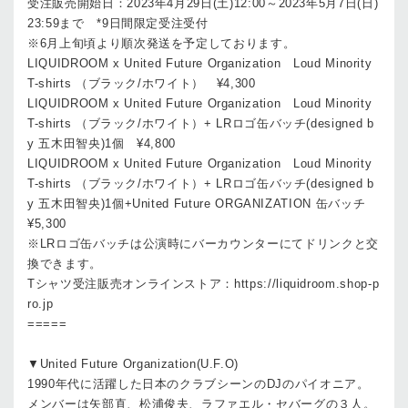
受注販売開始日：2023年4月29日(土)12:00～2023年5月7日(日)
23:59まで *9日間限定受注受付
※6月上旬頃より順次発送を予定しております。
LIQUIDROOM x United Future Organization Loud Minority
T-shirts （ブラック/ホワイト） ¥4,300
LIQUIDROOM x United Future Organization Loud Minority
T-shirts （ブラック/ホワイト）+ LRロゴ缶バッチ(designed b
y 五木田智央)1個 ¥4,800
LIQUIDROOM x United Future Organization Loud Minority
T-shirts （ブラック/ホワイト）+ LRロゴ缶バッチ(designed b
y 五木田智央)1個+United Future ORGANIZATION 缶バッチ
¥5,300
※LRロゴ缶バッチは公演時にバーカウンターにてドリンクと交
換できます。
Tシャツ受注販売オンラインストア：https://liquidroom.shop-p
ro.jp
=====
▼United Future Organization(U.F.O)
1990年代に活躍した日本のクラブシーンのDJのパイオニア。
メンバーは矢部直、松浦俊夫、ラファエル・セバーグの３人。