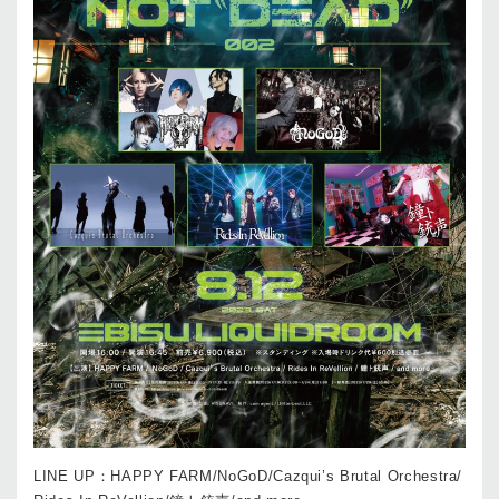
LINE UP：HAPPY FARM/NoGoD/Cazqui’s Brutal Orchestra/