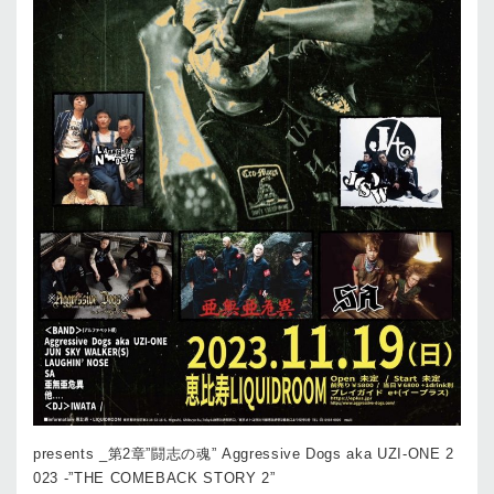
presents _第2章”闘志の魂” Aggressive Dogs aka UZI-ONE 2
023 -”THE COMEBACK STORY 2”