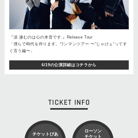
『涙 滲むのは心の本音です.』Release Tour
「僕らで時代を作ります。ワンマンツアー 〜”じゃけぇ”ってす
ぐ言う編〜」
6/19の公演詳細はコチラから
TICKET INFO
ローソン
チケットぴあ
チケット