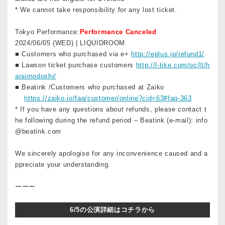
* We cannot take responsibility for any lost ticket.
Tokyo Performance:
Performance Canceled
2024/06/05 (WED) | LIQUIDROOM
■ Customers who purchased via e+
http://eplus.jp/refund1/
■ Lawson ticket purchase customers
http://l-tike.com/oc/lt/h
araimodoshi/
■ Beatink /Customers who purchased at Zaiko
https://zaiko.io/faq/customer/online?cid=63#faq-363
* If you have any questions about refunds, please contact t
he following during the refund period – Beatink (e-mail): info
@beatink.com
We sincerely apologise for any inconvenience caused and a
ppreciate your understanding.
ーーー
6/5の公演詳細はコチラから