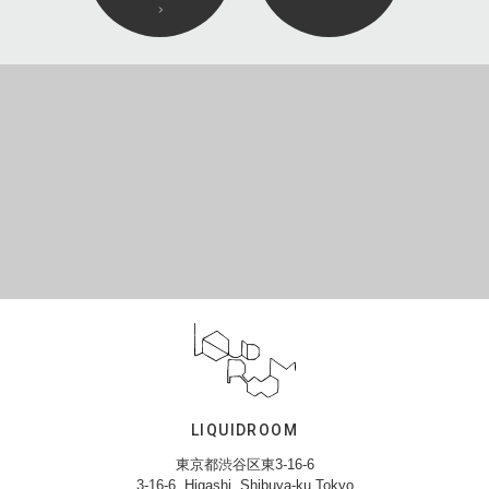
LIQUIDROOM
東京都渋谷区東3-16-6
3-16-6, Higashi, Shibuya-ku,Tokyo