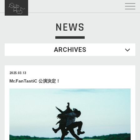
NEWS
ARCHIVES
2025.03.13
Mr.FanTastiC 公演決定！