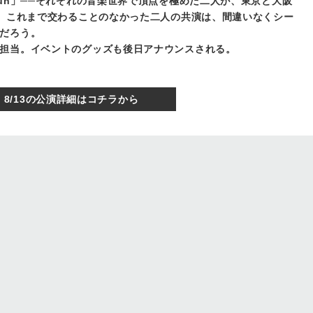
anutskun」──それぞれの音楽世界で頂点を極めた二人が、東京と大阪
合う。 これまで交わることのなかった二人の共演は、間違いなくシー
だろう。
゙担当。イベントのグッズも後日アナウンスされる。
8/13の公演詳細はコチラから