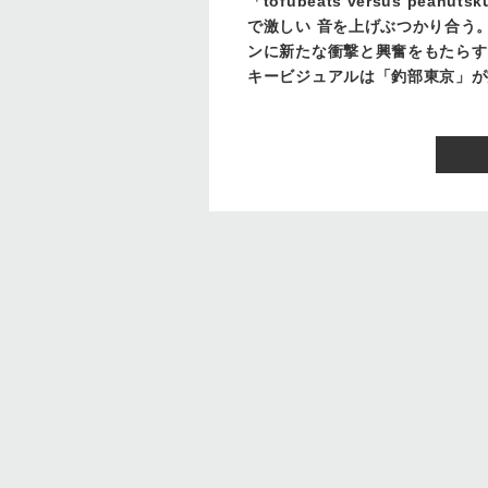
「tofubeats versus pe
で激しい 音を上げぶつかり
ンに新たな衝撃と興奮をもたらす
キービジュアルは「釣部東京」か