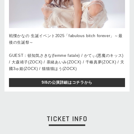
戦慄かなの 生誕イベント2025「fabulous bitch forever」～最
後の生誕祭～
GUEST：頓知気さきな(femme fatale) / かてぃ(悪魔のキッス)
/ 大森靖子(ZOCX) / 荼緒あいみ(ZOCX) / 千椿真夢(ZOCX) / 天
國3ゅ姫(ZOCX) / 猫猫猫はう(ZOCX)
9/8の公演詳細はコチラから
TICKET INFO