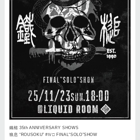
鐵槌 35th ANNIVERSARY SHOWS
狼息 “ROUSOKU” #Ⅳ□ FINAL“SOLO”SHOW