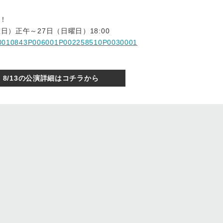
！
日）正午～27日（日曜日）18:00
14P0010843P006001P002258510P0030001
8/13の公演詳細はコチラから