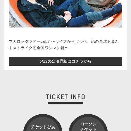
マカロックツアーvol.7 〜ライクからラヴへ、恋の直球ド真ん
中ストライク初全国ワンマン篇〜
5/12の公演詳細はコチラから
TICKET INFO
ローソン
チケットぴあ
チケット