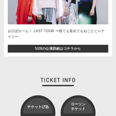
お⼝ぽかーん！ LAST TOUR 〜寝ても覚めてもねごとじゃナ
イト〜
5/28の公演詳細はコチラから
TICKET INFO
ローソン
チケットぴあ
チケット