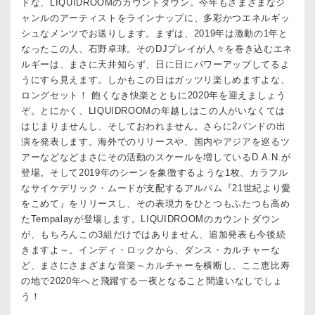
ドな、LIQUIDROOMのカウントダウン。今年もさまざまなジ
ャンルのアーティストをラインナップに、多彩かつエネルギッ
シュなメンツでお送りします。まずは、2019年は激動の1年と
なったこの人、石野卓球。そのDJプレイが人々を巻き込むエネ
ルギーは、まさに天井知らず、日に日にパワーアップしてるよ
うにすら見えます。しかもこの日はガッツリ楽しめますよな、
ロングセット！ 飽くなき快楽とともに2020年を迎えましょう
ぞ。とにかく、LIQUIDROOMの年越しはこの人がいなくては
はじまりませんし、そしておわれません。さらに2バンドの出
演を発表します。海外でのリリースや、国内やアジアを巡るツ
アーなどなどまさにその活動のスケールを増しているD.A.N.が
登場。そして2019年のシーンを象徴するような1枚、カラフル
なサイケデリック・ムードが支配するアルバム『21世紀より愛
をこめて』をリリースし、その表現力をひとつもふたつも高め
たTempalayが登場します。LIQUIDROOMのカウントダウン
が、もちろんこの3組だけではありません、追加発表も今後続
きますよ～。インディ・ロックから、ダンス・カルチャーな
ど、まさにさまざまな音楽～カルチャーを横断し、ここ恵比寿
の地で2020年へと飛躍する一夜となること間違いなしでしょ
う！