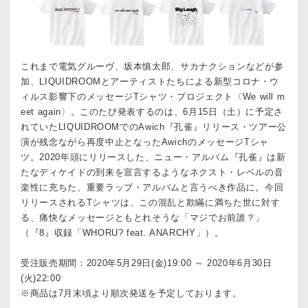
これまで電気グルーヴ、坂本慎太郎、サカナクションなどが参
加、LIQUIDROOMとアーティストたちによる新型コロナ・ウ
ィルス影響下のメッセージTシャツ・プロジェクト〈We will m
eet again〉。このたび発表するのは、6月15日（土）に予定さ
れていたLIQUIDROOMでのAwich『孔雀』リリース・ツアー公
演が残念ながら再度中止となったAwichのメッセージTシャ
ツ。2020年頭にリリースした、ニュー・アルバム『孔雀』は新
たなディケイドの到来を宣言するようなネクスト・レベルの音
楽性に充ちた、重要ラップ・アルバムと言うべき作品に。今回
リリースされるTシャツは、この混乱と欺瞞に満ちた世に対す
る、痛快なメッセージともとれそうな「マジでお前誰？」
（『8』収録「WHORU? feat. ANARCHY」）。
受注販売期間：2020年5月29日(金)19:00 ～ 2020年6月30日
(火)22:00
※商品は7月末頃より順次発送を予定しております。