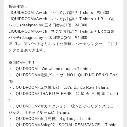
販売種類：
LIQUIDROOM×
Awich
マジでお前誰？ T-shirts ¥3,800
LIQUIDROOM×
Awich
マジでお前誰？ T-shirts + LRロゴ缶
バッチ(designed by 五木田智央)1個 ¥4,300
LIQUIDROOM×
Awich
マジでお前誰？ T-shirts + LRロゴ缶
バッチ(designed by 五木田智央)2個 ¥4,800
※LRロゴ缶バッチはリキッド公演時にバーカウンターにてドリ
ンクと交換できます。
※同時受付中！
・LIQUIDROOM We will meet again T-shirts
・LIQUIDROOM×電気グルーヴ NO LIQUID,NO DENKI T-shi
rts
・LIQUIDROOM×坂本慎太郎 Let’s Dance Raw T-shirts
・LIQUIDROOM×THA BLUE HERB 我 望 今 日 無 事 T-shirt
s
・LIQUIDROOM×サカナクション 聴きたかったダンスミュー
ジック、リキッドルームに T-shirts
・LIQUIDROOM×向井秀徳 Big Laugh T-shirts
・LIQUIDROOM×Shing02 SOCIAL RESISTANCE！ T-shirt