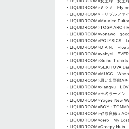
・LIQUIDROOM×女王蜂 女王蜂
・LIQUIDROOM×ミツメ Fly me to 
・LIQUIDROOM×トリプルファイ
・LIQUIDROOM×Maurice Fulton
・LIQUIDROOM×TOGA ARCHIVE
・LIQUIDROOM×yonawo good j
・LIQUIDROOM×POLYSICS Let’s
・LIQUIDROOM×D.A.N. Floating
・LIQUIDROOM×yahyel EVERY 
・LIQUIDROOM×Seiho T-shirts
・LIQUIDROOM×SEKITOVA Dance
・LIQUIDROOM×MUCC Where is 
・LIQUIDROOM×思い出野郎Aチーム Eve
・LIQUIDROOM×xiangyu LOVE 
・LIQUIDROOM×玉名ラーメン Wings
・LIQUIDROOM×Yogee New Wave
・LIQUIDROOM×BOY・TOMMY B
・LIQUIDROOM×砂原良徳ｘAOKI ta
・LIQUIDROOM×cero My Lost Ci
・LIQUIDROOM×Creepy 