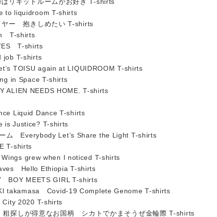
はリキッドルームがお好き T-shirts
liquidroom T-shirts
ヤー 抱きしめたい T-shirts
 T-shirts
S T-shirts
ob T-shirts
 TOISU again at LIQUIDROOM T-shirts
 in Space T-shirts
ALIEN NEEDS HOME. T-shirts
 Liquid Dance T-shirts
Justice? T-shirts
rybody Let’s Share the Light T-shirts
T-shirts
 grew when I noticed T-shirts
s Hello Ethiopia T-shirts
OY MEETS GIRL T-shirts
kamasa Covid-19 Complete Genome T-shirts
ty 2020 T-shirts
Nuts 粗探しが得意なお国柄 シカトでかまそうぜ金輪際 T-shirts