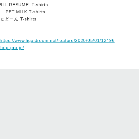
L RESUME. T-shirts
PET MILK T-shirts
ゅどーん T-shirts
https://www.liquidroom.net/feature/2020/05/01/12496
shop-pro.jp/