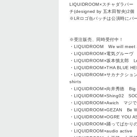
LIQUIDROOM×スチャダラパー 
チ(designed by 五木田智央)2個 
※LRロゴ缶バッチは公演時にバ
※受注販売、同時受付中！
・LIQUIDROOM We will meet ag
・LIQUIDROOM×電気グルーヴ NO L
・LIQUIDROOM×坂本慎太郎 Let’s 
・LIQUIDROOM×THA BLUE HER
・LIQUIDROOM×サカナクシ
shirts
・LIQUIDROOM×向井秀徳 Big La
・LIQUIDROOM×Shing02 SOCI
・LIQUIDROOM×Awich マジでお
・LIQUIDROOM×GEZAN Be Wate
・LIQUIDROOM×OGRE YOU ASS
・LIQUIDROOM×踊ってばかりの国 Gim
・LIQUIDROOM×audio active He