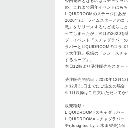
今回発表となるのはスチャダラパ
め、これまで周年イベントはもち
LIQUIDROOMのステージに
2020年は、ライムスターとの
戦』をリリースするなど彼らにと
ってしまったが、節目の2020を締
ブ・イベント『スチャダラパーのコ
ラパーとLIQUIDROOMのコ
ラ大作戦』収録の「シン・スチャ
するループ」。
本日12時より受注販売をスター
受注販売開始日：2020年12月12日(
※12月31日までにご注文の場
※1月以降はご注文いただいてか
販売種類：
LIQUIDROOM×スチャダラパー 
LIQUIDROOM×スチャダラパー 
チ(designed by 五木田智央)1個 