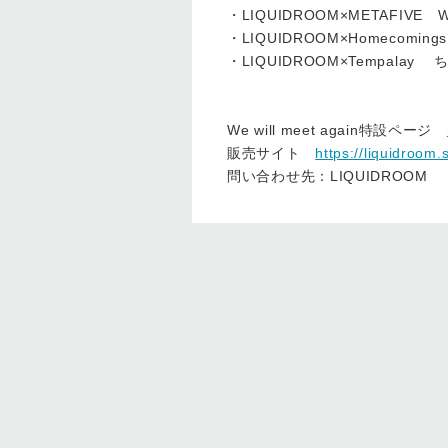
・LIQUIDROOM×METAFIVE WIL
・LIQUIDROOM×Homecomings 
・LIQUIDROOM×Tempalay ち
We will meet again特設ページ
販売サイト
https://liquidroom.
問い合わせ先：LIQUIDROOM