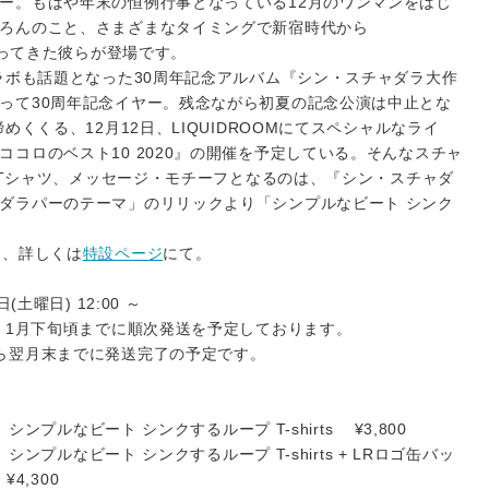
ー。もはや年末の恒例行事となっている12月のワンマンをはじ
ろんのこと、さまざまなタイミングで新宿時代から
あがってきた彼らが登場です。
コラボも話題となった30周年記念アルバム『シン・スチャダラ大作
って30周年記念イヤー。残念ながら初夏の記念公演は中止とな
めくくる、12月12日、LIQUIDROOMにてスペシャルなライ
コロのベスト10 2020』の開催を予定している。そんなスチャ
ラボTシャツ、メッセージ・モチーフとなるのは、『シン・スチャダ
ダラパーのテーマ」のリリックより「シンプルなビート シンク
ト、詳しくは
特設ページ
にて。
土曜日) 12:00 ～
合、1月下旬頃までに順次発送を予定しております。
ら翌月末までに発送完了の予定です。
シンプルなビート シンクするループ T-shirts ¥3,800
シンプルなビート シンクするループ T-shirts + LRロゴ缶バッ
¥4,300