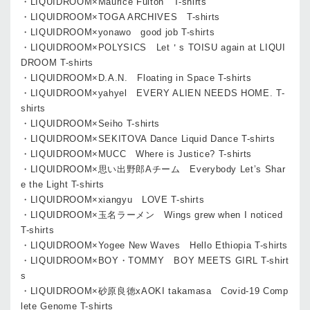
・LIQUIDROOM×Maurice Fulton T-shirts
・LIQUIDROOM×TOGA ARCHIVES T-shirts
・LIQUIDROOM×yonawo good job T-shirts
・LIQUIDROOM×POLYSICS Let＇s TOISU again at LIQUI
DROOM T-shirts
・LIQUIDROOM×D.A.N. Floating in Space T-shirts
・LIQUIDROOM×yahyel EVERY ALIEN NEEDS HOME. T-
shirts
・LIQUIDROOM×Seiho T-shirts
・LIQUIDROOM×SEKITOVA Dance Liquid Dance T-shirts
・LIQUIDROOM×MUCC Where is Justice? T-shirts
・LIQUIDROOM×思い出野郎Aチーム Everybody Let’s Shar
e the Light T-shirts
・LIQUIDROOM×xiangyu LOVE T-shirts
・LIQUIDROOM×玉名ラーメン Wings grew when I noticed
T-shirts
・LIQUIDROOM×Yogee New Waves Hello Ethiopia T-shirts
・LIQUIDROOM×BOY・TOMMY BOY MEETS GIRL T-shirt
s
・LIQUIDROOM×砂原良徳xAOKI takamasa Covid-19 Comp
lete Genome T-shirts