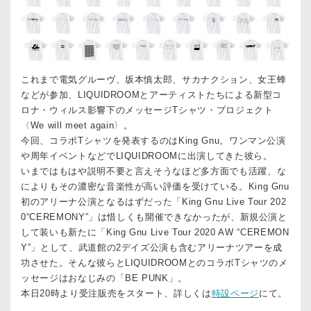
これまで電気グルーヴ、坂本慎太郎、サカナクション、女王蜂
などが参加、LIQUIDROOMとアーティストたちによる新型コ
ロナ・ウィルス影響下のメッセージTシャツ・プロジェクト
〈We will meet again〉。
今回、コラボTシャツを発表するのはKing Gnu。ワンマン公演
や周年イベントなどでLIQUIDROOMに出演してきた彼ら。
いまではもはや説明不要と言えそうなほど多方面でも活躍、な
によりもその濃密な音楽性が高い評価を受けている。King Gnu
初のアリーナ公演となるはずだった「King Gnu Live Tour 202
0“CEREMONY”」は惜しくも開催できなかったが、新規公演と
して装いも新たに「King Gnu Live Tour 2020 AW “CEREMON
Y”」として、武道館の2デイズ公演も含むアリーナツアーを成
功させた。そんな彼らとLIQUIDROOMとのコラボTシャツのメ
ッセージはおなじみの「BE PUNK」。
本日20時より受注販売をスタート、詳しくは
特設ページ
にて。