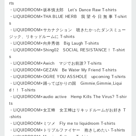
rts
・LIQUIDROOM×坂本慎太郎 Let’s Dance Raw T-shirts
・LIQUIDROOM×THA BLUE HERB 我 望 今 日 無 事 T-shirt
s
・LIQUIDROOM×サカナクション 聴きたかったダンスミュー
ジック、リキッドルームに T-shirts
・LIQUIDROOM×向井秀徳 Big Laugh T-shirts
・LIQUIDROOM×Shing02 SOCIAL RESISTANCE！ T-shirt
s
・LIQUIDROOM×Awich マジでお前誰? T-shirts
・LIQUIDROOM×GEZAN Be Water My Friend T-shirts
・LIQUIDROOM×OGRE YOU ASSHOLE upcoming T-shirts
・LIQUIDROOM×踊ってばかりの国 Gimmie,Gimmie,Liqui
d！！ T-shirts
・LIQUIDROOM×audio active Hemp Kills The Virus? T-shir
ts
・LIQUIDROOM×女王蜂 女王蜂はリキッドルームがお好き T
-shirts
・LIQUIDROOM×ミツメ Fly me to liquidroom T-shirts
・LIQUIDROOM×トリプルファイヤー 抱きしめたい T-shirts